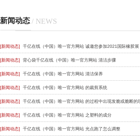
新闻动态
/ NEWS
[新闻动态]
千亿在线（中国）唯一官方网站 诚邀您参加2021国际橡胶展
[新闻动态]
背心袋千亿在线（中国）唯一官方网站 清洁步骤
[新闻动态]
千亿在线（中国）唯一官方网站 清洁保养
[新闻动态]
千亿在线（中国）唯一官方网站 的裁剪系统
[新闻动态]
千亿在线（中国）唯一官方网站 的过程中出现发脆或脆断的
[新闻动态]
千亿在线（中国）唯一官方网站 之塑料的成分
[新闻动态]
千亿在线（中国）唯一官方网站 光点跑了怎么调整