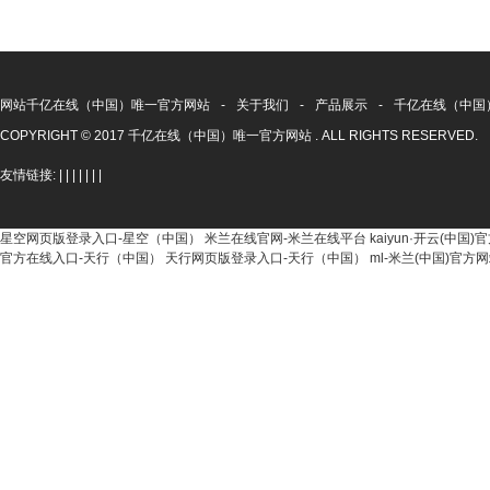
网站千亿在线（中国）唯一官方网站
-
关于我们
-
产品展示
-
千亿在线（中国
COPYRIGHT © 2017 千亿在线（中国）唯一官方网站 . ALL RIGHTS RESERVED
友情链接: | | | | | | |
星空网页版登录入口-星空（中国）
米兰在线官网-米兰在线平台
kaiyun·开云(中国)官
官方在线入口-天行（中国）
天行网页版登录入口-天行（中国）
ml-米兰(中国)官方网站