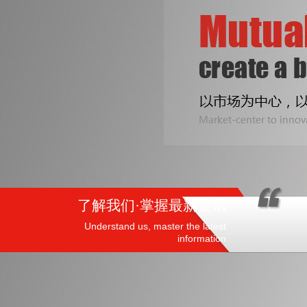
了解我们·掌握最新资讯
Understand us, master the latest
information
产品分类
/ PRODUCT